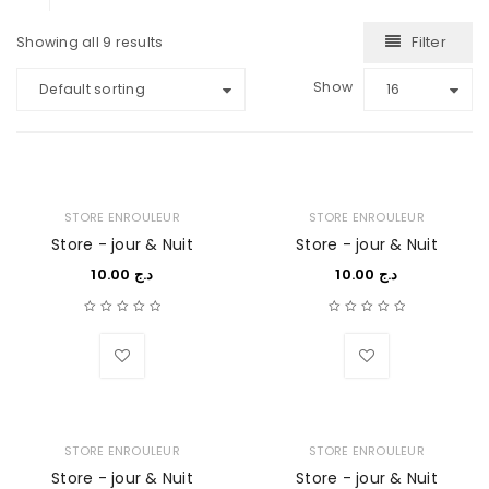
Filter
Showing all 9 results
Show
Default sorting
16
STORE ENROULEUR
STORE ENROULEUR
Store - jour & Nuit
Store - jour & Nuit
10.00
د.ج
10.00
د.ج
Wishlist
Wishlist
STORE ENROULEUR
STORE ENROULEUR
Store - jour & Nuit
Store - jour & Nuit