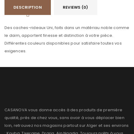
DESCRIPTION
REVIEWS (0)
Des caches-rideaux Uni, faits dans un matériau noble comme
le daim, apportent finesse et distinction à votre pièce.
Différentes couleurs disponibles pour satisfaire toutes vos
exigences.
CASANOVA vous donne accès à des produits de première
qualité, près de chez vous, sans avoir à vous déplacer bien
loin, retrouvez nos magasins partout sur Alger et ses environs
: Kouba, Tixeraine, Draria, Ain Naadja. Toujours prêts à vous