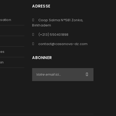
ADRESSE
isation
Coop Salma N°581 Zonka,
Birkhadem
(+213) 550401898
contact@casanova-dz.com
ses
ABONNER
in