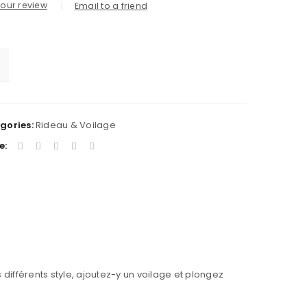
our review
Email to a friend
gories:
Rideau & Voilage
e:
différents style, ajoutez-y un voilage et plongez