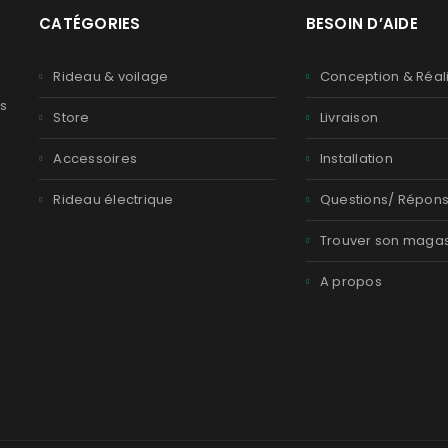
CATÉGORIES
BESOIN D’AIDE
Rideau & voilage
Conception & Réal
us
Store
Livraison
Accessoires
Installation
n
Rideau électrique
Questions/ Répon
Trouver son magas
A propos